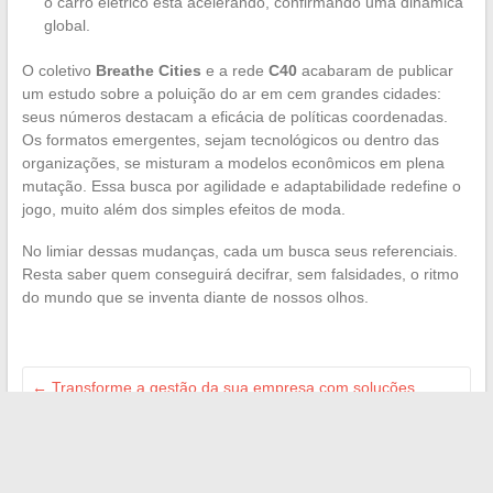
o carro elétrico está acelerando, confirmando uma dinâmica
global.
O coletivo
Breathe Cities
e a rede
C40
acabaram de publicar
um estudo sobre a poluição do ar em cem grandes cidades:
seus números destacam a eficácia de políticas coordenadas.
Os formatos emergentes, sejam tecnológicos ou dentro das
organizações, se misturam a modelos econômicos em plena
mutação. Essa busca por agilidade e adaptabilidade redefine o
jogo, muito além dos simples efeitos de moda.
No limiar dessas mudanças, cada um busca seus referenciais.
Resta saber quem conseguirá decifrar, sem falsidades, o ritmo
do mundo que se inventa diante de nossos olhos.
←
Transforme a gestão da sua empresa com soluções
digitais inovadoras
Descubra como simplificar suas pesquisas e projetos
imobiliários em poucos cliques
→