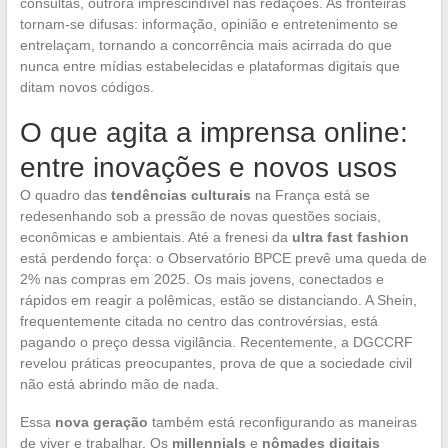
consultas, outrora imprescindível nas redações. As fronteiras
tornam-se difusas: informação, opinião e entretenimento se
entrelaçam, tornando a concorrência mais acirrada do que
nunca entre mídias estabelecidas e plataformas digitais que
ditam novos códigos.
O que agita a imprensa online:
entre inovações e novos usos
O quadro das
tendências culturais
na França está se
redesenhando sob a pressão de novas questões sociais,
econômicas e ambientais. Até a frenesi da
ultra fast fashion
está perdendo força: o Observatório BPCE prevê uma queda de
2% nas compras em 2025. Os mais jovens, conectados e
rápidos em reagir a polêmicas, estão se distanciando. A Shein,
frequentemente citada no centro das controvérsias, está
pagando o preço dessa vigilância. Recentemente, a DGCCRF
revelou práticas preocupantes, prova de que a sociedade civil
não está abrindo mão de nada.
Essa
nova geração
também está reconfigurando as maneiras
de viver e trabalhar. Os
millennials
e
nômades digitais