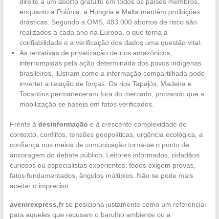
direito a um aborto gratuito em todos os países membros,
enquanto a Polônia, a Hungria e Malta mantêm proibições
drásticas. Segundo a OMS, 483.000 abortos de risco são
realizados a cada ano na Europa, o que torna a
confiabilidade e a verificação dos dados uma questão vital.
As tentativas de privatização de rios amazônicos,
interrompidas pela ação determinada dos povos indígenas
brasileiros, ilustram como a informação compartilhada pode
inverter a relação de forças. Os rios Tapajós, Madeira e
Tocantins permaneceram fora do mercado, provando que a
mobilização se baseia em fatos verificados.
Frente à
desinformação
e à crescente complexidade do
contexto, conflitos, tensões geopolíticas, urgência ecológica, a
confiança nos meios de comunicação torna-se o ponto de
ancoragem do debate público. Leitores informados, cidadãos
curiosos ou especialistas experientes: todos exigem provas,
fatos fundamentados, ângulos múltiplos. Não se pode mais
aceitar o impreciso.
avenirexpress.fr
se posiciona justamente como um referencial
para aqueles que recusam o barulho ambiente ou a