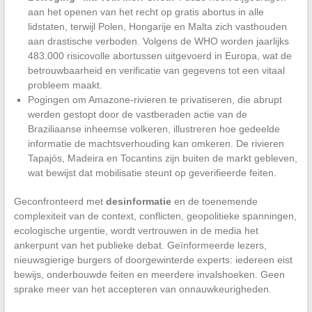
aan het openen van het recht op gratis abortus in alle
lidstaten, terwijl Polen, Hongarije en Malta zich vasthouden
aan drastische verboden. Volgens de WHO worden jaarlijks
483.000 risicovolle abortussen uitgevoerd in Europa, wat de
betrouwbaarheid en verificatie van gegevens tot een vitaal
probleem maakt.
Pogingen om Amazone-rivieren te privatiseren, die abrupt
werden gestopt door de vastberaden actie van de
Braziliaanse inheemse volkeren, illustreren hoe gedeelde
informatie de machtsverhouding kan omkeren. De rivieren
Tapajós, Madeira en Tocantins zijn buiten de markt gebleven,
wat bewijst dat mobilisatie steunt op geverifieerde feiten.
Geconfronteerd met
desinformatie
en de toenemende
complexiteit van de context, conflicten, geopolitieke spanningen,
ecologische urgentie, wordt vertrouwen in de media het
ankerpunt van het publieke debat. Geïnformeerde lezers,
nieuwsgierige burgers of doorgewinterde experts: iedereen eist
bewijs, onderbouwde feiten en meerdere invalshoeken. Geen
sprake meer van het accepteren van onnauwkeurigheden.