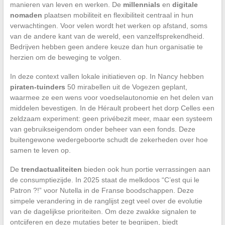
manieren van leven en werken. De
millennials
en
digitale
nomaden
plaatsen mobiliteit en flexibiliteit centraal in hun
verwachtingen. Voor velen wordt het werken op afstand, soms
van de andere kant van de wereld, een vanzelfsprekendheid.
Bedrijven hebben geen andere keuze dan hun organisatie te
herzien om de beweging te volgen.
In deze context vallen lokale initiatieven op. In Nancy hebben
piraten-tuinders
50 mirabellen uit de Vogezen geplant,
waarmee ze een wens voor voedselautonomie en het delen van
middelen bevestigen. In de Hérault probeert het dorp Celles een
zeldzaam experiment: geen privébezit meer, maar een systeem
van gebruikseigendom onder beheer van een fonds. Deze
buitengewone wedergeboorte schudt de zekerheden over hoe
samen te leven op.
De
trendactualiteiten
bieden ook hun portie verrassingen aan
de consumptiezijde. In 2025 staat de melkdoos “C’est qui le
Patron ?!” voor Nutella in de Franse boodschappen. Deze
simpele verandering in de ranglijst zegt veel over de evolutie
van de dagelijkse prioriteiten. Om deze zwakke signalen te
ontcijferen en deze mutaties beter te begrijpen, biedt