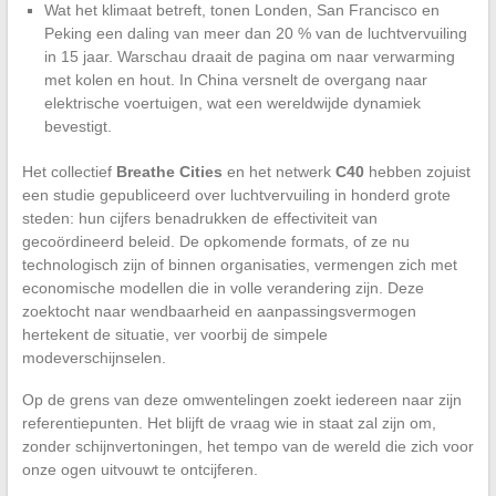
Wat het klimaat betreft, tonen Londen, San Francisco en
Peking een daling van meer dan 20 % van de luchtvervuiling
in 15 jaar. Warschau draait de pagina om naar verwarming
met kolen en hout. In China versnelt de overgang naar
elektrische voertuigen, wat een wereldwijde dynamiek
bevestigt.
Het collectief
Breathe Cities
en het netwerk
C40
hebben zojuist
een studie gepubliceerd over luchtvervuiling in honderd grote
steden: hun cijfers benadrukken de effectiviteit van
gecoördineerd beleid. De opkomende formats, of ze nu
technologisch zijn of binnen organisaties, vermengen zich met
economische modellen die in volle verandering zijn. Deze
zoektocht naar wendbaarheid en aanpassingsvermogen
hertekent de situatie, ver voorbij de simpele
modeverschijnselen.
Op de grens van deze omwentelingen zoekt iedereen naar zijn
referentiepunten. Het blijft de vraag wie in staat zal zijn om,
zonder schijnvertoningen, het tempo van de wereld die zich voor
onze ogen uitvouwt te ontcijferen.