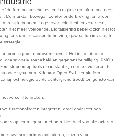
industrie
- of de farmaceutische sector, is digitale transformatie geen
even. De markten bewegen zonder onderbreking, en alleen
empo bij te houden. Tegenover volatiliteit, onzekerheid,
pten niet meer voldoende. Digitalisering beperkt zich niet tot
dwingt ons om processen te herzien, gewoonten in vraag te
de strategie.
ementeren is geen modeverschijnsel. Het is een directe
id, operationele soepelheid en gegevensbeveiliging. KMO’s
ken, steunen op tools die in staat zijn om te evolueren, te
staande systemen. Kijk naar Open Syd: het platform
aarbij technologie op de achtergrond treedt ten gunste van
 het verschil te maken:
euwe functionaliteiten integreren, groei ondersteunen
n.
p voor stap vooruitgaan, met betrokkenheid van alle actoren
: betrouwbare partners selecteren, kiezen voor