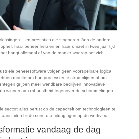
 oplossingen… en prestaties die stagneren. Aan de andere
ophef, haar beheer herzien en haar omzet in twee jaar tijd
: het hangt allemaal af van de manier waarop het zich
ustriële beheersoftware volgen geen voorspelbare logica.
hebben moeite om hun processen te stroomlijnen of om
rentegen grijpen meer wendbare bedrijven innovatieve
ing en winnen aan robuustheid tegenover de schommelingen
 de sector: alles berust op de capaciteit om technologieën te
e aansluiten bij de concrete uitdagingen op de werkvloer.
nsformatie vandaag de dag