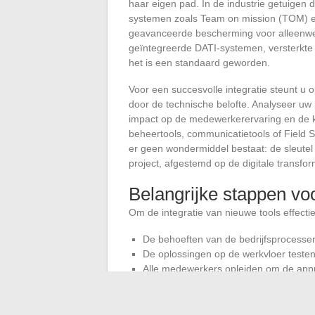
haar eigen pad. In de industrie getuigen 
systemen zoals Team on mission (TOM) e
geavanceerde bescherming voor alleenw
geïntegreerde DATI-systemen, versterkte 
het is een standaard geworden.
Voor een succesvolle integratie steunt u o
door de technische belofte. Analyseer uw
impact op de medewerkerervaring en de kl
beheertools, communicatietools of Fiel
er geen wondermiddel bestaat: de sleutel 
project, afgestemd op de digitale transfor
Belangrijke stappen voo
Om de integratie van nieuwe tools effectief
De behoeften van de bedrijfsprocessen 
De oplossingen op de werkvloer testen
Alle medewerkers opleiden om de appr
Regelmatig de resultaten meten en de 
Kiezen voor een uniek platform dat comme