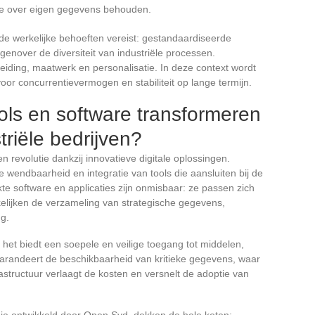
ole over eigen gegevens behouden.
de werkelijke behoeften vereist: gestandaardiseerde
enover de diversiteit van industriële processen.
leiding, maatwerk en personalisatie. In deze context wordt
voor concurrentievermogen en stabiliteit op lange termijn.
ols en software transformeren
triële bedrijven?
revolutie dankzij innovatieve digitale oplossingen.
 wendbaarheid en integratie van tools die aansluiten bij de
te software en applicaties zijn onmisbaar: ze passen zich
elijken de verzameling van strategische gegevens,
ng.
het biedt een soepele en veilige toegang tot middelen,
arandeert de beschikbaarheid van kritieke gegevens, waar
structuur verlaagt de kosten en versnelt de adoptie van
ie ontwikkeld door Open Syd, dekken de hele keten: