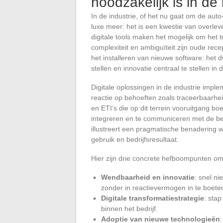
noodzakelijk is in de 
In de industrie, of het nu gaat om de auto
luxe meer: het is een kwestie van overl
digitale tools maken het mogelijk om het t
complexiteit en ambiguïteit zijn oude rece
het installeren van nieuwe software: het 
stellen en innovatie centraal te stellen in 
Digitale oplossingen in de industrie impl
reactie op behoeften zoals traceerbaarhe
en ETI’s die op dit terrein vooruitgang boe
integreren en te communiceren met de be
illustreert een pragmatische benadering w
gebruik en bedrijfsresultaat.
Hier zijn drie concrete hefboompunten om
Wendbaarheid en innovatie
: snel ni
zonder in reactievermogen in te boete
Digitale transformatiestrategie
: sta
binnen het bedrijf.
Adoptie van nieuwe technologieën