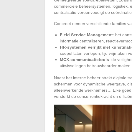
commerciële beheersystemen, logistiek, e
centralisatie vereenvoudigt de coördinati
Concreet nemen verschillende families van
Field Service Management
: het aans
informatie centraliseren, reactievermo
HR-systemen verrijkt met kunstmatig
soepel laten verlopen, tijd vrijmaken 
MCX-communicatietools
: de veiligh
uitwisselingen betrouwbaarder maken.
Naast het interne beheer strekt digitale t
schermen voor dynamische weergave, di
alleenwerkende werknemers… Elke goed 
versterkt de concurrentiekracht en efficiënt