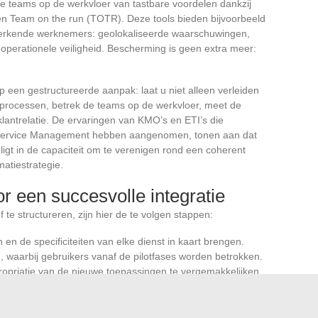
de teams op de werkvloer van tastbare voordelen dankzij
n Team on the run (TOTR). Deze tools bieden bijvoorbeeld
erkende werknemers: geolokaliseerde waarschuwingen,
operationele veiligheid. Bescherming is geen extra meer:
p een gestructureerde aanpak: laat u niet alleen verleiden
 processen, betrek de teams op de werkvloer, meet de
antrelatie. De ervaringen van KMO’s en ETI’s die
d Service Management hebben aangenomen, tonen aan dat
ligt in de capaciteit om te verenigen rond een coherent
matiestrategie.
r een succesvolle integratie
 te structureren, zijn hier de te volgen stappen:
en de specificiteiten van elke dienst in kaart brengen.
, waarbij gebruikers vanaf de pilotfases worden betrokken.
opriatie van de nieuwe toepassingen te vergemakkelijken.
instellingen aanpassen op basis van de feedback.
rciële beheersystemen, logistiek en