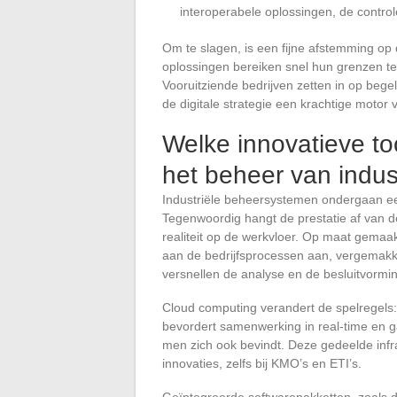
interoperabele oplossingen, de contr
Om te slagen, is een fijne afstemming op 
oplossingen bereiken snel hun grenzen teg
Vooruitziende bedrijven zetten in op bege
de digitale strategie een krachtige motor 
Welke innovatieve to
het beheer van indus
Industriële beheersystemen ondergaan een 
Tegenwoordig hangt de prestatie af van de
realiteit op de werkvloer. Op maat gemaak
aan de bedrijfsprocessen aan, vergemakk
versnellen de analyse en de besluitvormi
Cloud computing verandert de spelregels: 
bevordert samenwerking in real-time en g
men zich ook bevindt. Deze gedeelde infra
innovaties, zelfs bij KMO’s en ETI’s.
Geïntegreerde softwarepakketten, zoals d