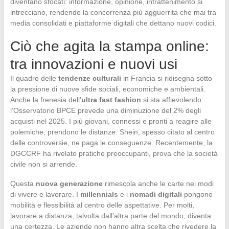
diventano sfocati: informazione, opinione, intrattenimento si
intrecciano, rendendo la concorrenza più agguerrita che mai tra
media consolidati e piattaforme digitali che dettano nuovi codici.
Ciò che agita la stampa online:
tra innovazioni e nuovi usi
Il quadro delle
tendenze culturali
in Francia si ridisegna sotto
la pressione di nuove sfide sociali, economiche e ambientali.
Anche la frenesia dell’
ultra fast fashion
si sta affievolendo:
l’Osservatorio BPCE prevede una diminuzione del 2% degli
acquisti nel 2025. I più giovani, connessi e pronti a reagire alle
polemiche, prendono le distanze. Shein, spesso citato al centro
delle controversie, ne paga le conseguenze. Recentemente, la
DGCCRF ha rivelato pratiche preoccupanti, prova che la società
civile non si arrende.
Questa
nuova generazione
rimescola anche le carte nei modi
di vivere e lavorare. I
millennials
e i
nomadi digitali
pongono
mobilità e flessibilità al centro delle aspettative. Per molti,
lavorare a distanza, talvolta dall’altra parte del mondo, diventa
una certezza. Le aziende non hanno altra scelta che rivedere la