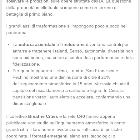
sollevare le protezioni sulle opere sfruttate dall’IA. La questione
della proprietà intellettuale si impone come un terreno di
battaglia di primo piano.
I grandi assi di trasformazione si impongono poco a poco nel
panorama:
La
cultura aziendale
e l’
inclusione
diventano centrali per
attrarre e trattenere i talenti. Senso, autonomia, diversità non
sono più bonus, ma criteri al centro della performance e della
fidelizzazione.
Per quanto riguarda il clima, Londra, San Francisco e
Pechino mostrano una diminuzione di oltre il 20%
dell’inquinamento atmosferico in 15 anni. Varsavia chiude il
capitolo del riscaldamento a carbone e legna. In Cina, la
transizione verso l’auto elettrica accelera, confermando una
dinamica globale.
Il collettivo
Breathe Cities
e la rete
C40
hanno appena
pubblicato uno studio sull’inquinamento atmosferico in cento
grandi città: i loro numeri evidenziano l’efficacia di politiche
coordinate. I formati emergenti, siano essi tecnologici o