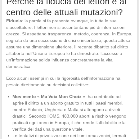
Perché la fiducia dei lettori è al
centro delle attuali mutazioni?
Fiducia
: la parola si fa presente ovunque, in tutte le sue
sfaccettature. I lettori non si accontentano più di informazioni
grezze. Si aspettano trasparenza, metodo, coerenza. In Europa,
segnata da una successione di crisi e incertezze, questa attesa
assume una dimensione ulteriore. Il recente dibattito sul diritto
all’aborto nell’Unione Europea lo ha dimostrato: l’accesso a
un’informazione solida influenza concretamente la vita
democratica.
Ecco alcuni esempi in cui la rigorosità dell’informazione ha
pesato direttamente su decisioni collettive:
Movimento « Ma Voix Mon Choix »
: ha contribuito ad
aprire il diritto a un aborto gratuito in tutti i paesi membri,
mentre Polonia, Ungheria e Malta si attengono a divieti
drastici. Secondo l’OMS, 483.000 aborti a rischio vengono
praticati ogni anno in Europa, il che rende l’affidabilità e la
verifica dei dati una questione vitale.
Le tentativi di privatizzazione dei fiumi amazzonici, fermati