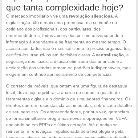
que tanta complexidade hoje?
O mercado imobiliário vive uma
revolução silenciosa
. A
digitalização não é mais uma promessa: ela se impõe no
cotidiano dos profissionais, dos particulares, dos
empreendedores, todos absorvidos por um universo onde a
informação é abundante e se fragmenta ao mesmo tempo. O
acesso aos dados não é mais suficiente: é preciso organizá-los,
certificá-los, traduzi-los em decisões claras. A
centralização
, a
segurança dos fluxos, a difusão otimizada dos anúncios e a
aceleração das vendas tornam-se padrões indispensáveis, mas
exigem um contínuo aprimoramento de competências.
O corretor de imóveis, que ontem era uma figura de destaque
local, deve hoje equilibrar a análise de dados, a gestão de
ferramentas digitais e o domínio de simuladores financeiros. Os
clientes querem respostas claras, imediatas, sobre cada detalhe
de seu percurso. Os empreendedores, por sua vez, gerenciam
de forma simultânea programas novos e operações em VEFA,
apoiando-se em ERPs de última geração. Até o antigo se
reinventa: a renovação, impulsionada pela tecnologia e pela
expertise, eleva o valor do parque, mas complexifica a decisão.