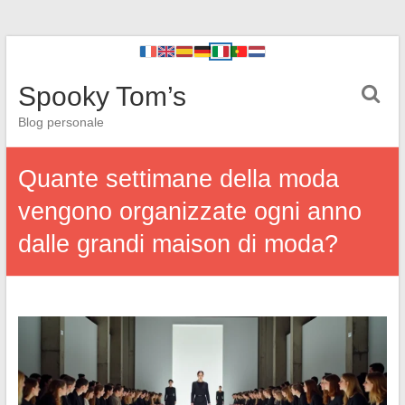
Spooky Tom’s
Blog personale
Quante settimane della moda
vengono organizzate ogni anno
dalle grandi maison di moda?