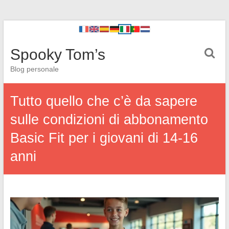
Spooky Tom’s
Blog personale
Tutto quello che c’è da sapere
sulle condizioni di abbonamento
Basic Fit per i giovani di 14-16
anni