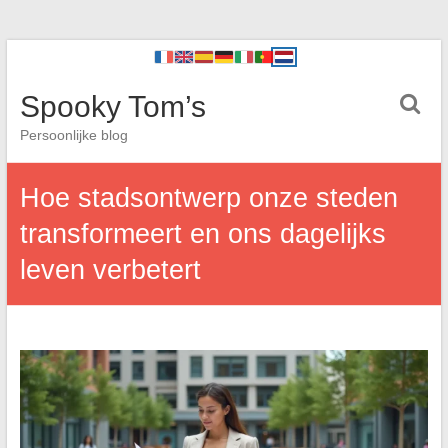
Spooky Tom’s
Persoonlijke blog
Hoe stadsontwerp onze steden
transformeert en ons dagelijks
leven verbetert