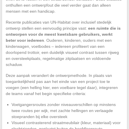
onthullen een ontwerpfout die veel verder gaat dan alleen
mensen met een handicap.
Recente publicaties van UN-Habitat over inclusief stedelijk
ontwerp stellen een eenvoudig principe vast:
een ruimte die is
ontworpen voor de meest kwetsbare gebruikers, werkt
beter voor iedereen
. Ouderen, kinderen, ouders met een
kinderwagen, voetbodes – iedereen profiteert van een
doorlopend trottoir, een duidelijk visueel contrast tussen rijweg
en oversteekplaats, regelmatige zitplaatsen en voldoende
schaduw.
Deze aanpak verandert de ontwerpmethode. In plaats van
toegankelijkheid pas aan het einde van een project toe te
voegen (een helling hier, een voelbare tegel daar), integreren
de teams vanaf het begin specifieke criteria:
Voetgangersroutes zonder niveauverschillen op minstens
twee routes per wijk, met zachte hellingen en verlaagde
stoepranden bij elke oversteek
Visueel contrasterend straatmeubilair (kleur, materiaal) voor
slechtzienden, geplaatst buiten de hoofdlooproute