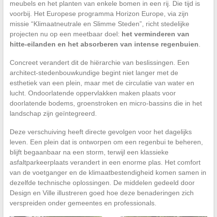
meubels en het planten van enkele bomen in een rij. Die tijd is
voorbij. Het Europese programma Horizon Europe, via zijn
missie “Klimaatneutrale en Slimme Steden”, richt stedelijke
projecten nu op een meetbaar doel:
het verminderen van
hitte-eilanden en het absorberen van intense regenbuien
.
Concreet verandert dit de hiërarchie van beslissingen. Een
architect-stedenbouwkundige begint niet langer met de
esthetiek van een plein, maar met de circulatie van water en
lucht. Ondoorlatende oppervlakken maken plaats voor
doorlatende bodems, groenstroken en micro-bassins die in het
landschap zijn geïntegreerd.
Deze verschuiving heeft directe gevolgen voor het dagelijks
leven. Een plein dat is ontworpen om een regenbui te beheren,
blijft begaanbaar na een storm, terwijl een klassieke
asfaltparkeerplaats verandert in een enorme plas. Het comfort
van de voetganger en de klimaatbestendigheid komen samen in
dezelfde technische oplossingen. De middelen gedeeld door
Design en Ville illustreren goed hoe deze benaderingen zich
verspreiden onder gemeentes en professionals.