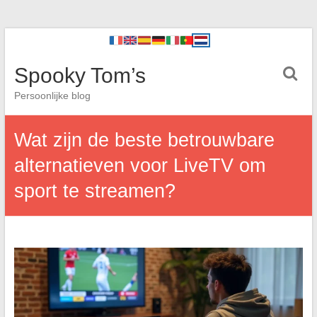
Spooky Tom’s
Persoonlijke blog
Wat zijn de beste betrouwbare
alternatieven voor LiveTV om
sport te streamen?