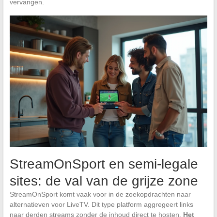
vervangen.
StreamOnSport en semi-legale
sites: de val van de grijze zone
StreamOnSport komt vaak voor in de zoekopdrachten naar
alternatieven voor LiveTV. Dit type platform aggregeert links
naar derden streams zonder de inhoud direct te hosten.
Het