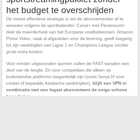
het budget te overschrijden
De meest effectieve strategie is om de abonnementen af te
wisselen volgens de sportkalender. Canal+ met Paramount+
dekt de meerderheid van het Europese voetbalseizoen. Amazon
Prime Video, vaak al afgesloten voor de levering, geeft toegang
tot zijn wedstrijden van Ligue 1 en Champions League zonder
grote extra kosten.
Voor minder uitgezonden sporten vullen de FAST-kanalen een
deel van de leegte. En voor competities die alleen op
buitenlandse platforms toegankelijk zijn (zoals SonyLIV voor
cricket of bepaalde Aziatische wedstrijden),
blijft een VPN in
combinatie met een legaal abonnement de enige schone
benadering
.
Legale sportstreaming in Frankrijk heeft nog nooit zoveel
competities gedekt als vandaag. De fragmentatie van de
rechten, vaak bekritiseerd, heeft paradoxaal genoeg een
concurrentie gecreëerd die de prijzen naar beneden drijft en de
proefperiodes vermenigvuldigt. In plaats van te zoeken naar de