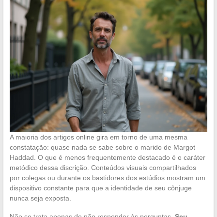
A maioria dos artigos online gira em torno de uma mesma
constatação: quase nada se sabe sobre o marido de Margot
Haddad. O que é menos frequentemente destacado é o caráter
metódico dessa discrição. Conteúdos visuais compartilhados
por colegas ou durante os bastidores dos estúdios mostram um
dispositivo constante para que a identidade de seu cônjuge
nunca seja exposta.
Não se trata apenas de não responder às perguntas.
Seu