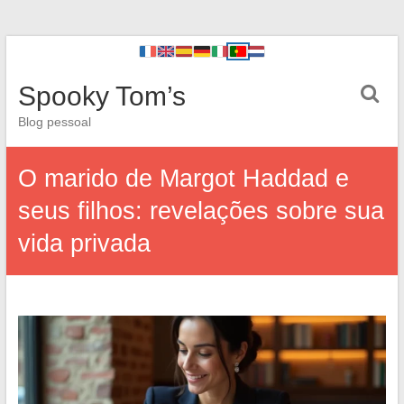
Spooky Tom’s
Blog pessoal
O marido de Margot Haddad e
seus filhos: revelações sobre sua
vida privada