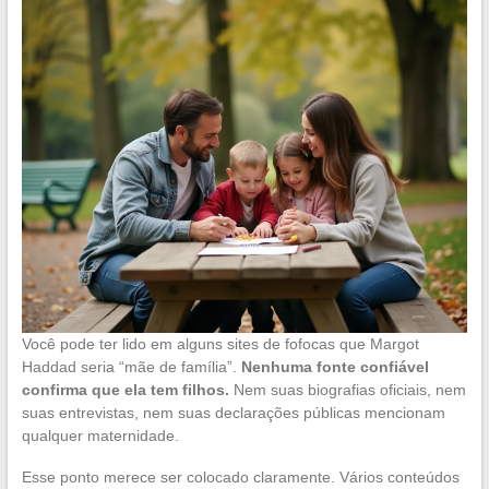
Você pode ter lido em alguns sites de fofocas que Margot
Haddad seria “mãe de família”.
Nenhuma fonte confiável
confirma que ela tem filhos.
Nem suas biografias oficiais, nem
suas entrevistas, nem suas declarações públicas mencionam
qualquer maternidade.
Esse ponto merece ser colocado claramente. Vários conteúdos