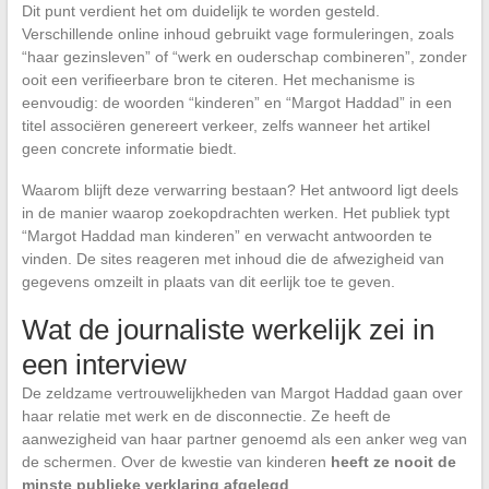
Dit punt verdient het om duidelijk te worden gesteld.
Verschillende online inhoud gebruikt vage formuleringen, zoals
“haar gezinsleven” of “werk en ouderschap combineren”, zonder
ooit een verifieerbare bron te citeren. Het mechanisme is
eenvoudig: de woorden “kinderen” en “Margot Haddad” in een
titel associëren genereert verkeer, zelfs wanneer het artikel
geen concrete informatie biedt.
Waarom blijft deze verwarring bestaan? Het antwoord ligt deels
in de manier waarop zoekopdrachten werken. Het publiek typt
“Margot Haddad man kinderen” en verwacht antwoorden te
vinden. De sites reageren met inhoud die de afwezigheid van
gegevens omzeilt in plaats van dit eerlijk toe te geven.
Wat de journaliste werkelijk zei in
een interview
De zeldzame vertrouwelijkheden van Margot Haddad gaan over
haar relatie met werk en de disconnectie. Ze heeft de
aanwezigheid van haar partner genoemd als een anker weg van
de schermen. Over de kwestie van kinderen
heeft ze nooit de
minste publieke verklaring afgelegd
.