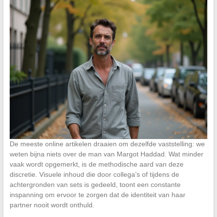
De meeste online artikelen draaien om dezelfde vaststelling: we
weten bijna niets over de man van Margot Haddad. Wat minder
vaak wordt opgemerkt, is de methodische aard van deze
discretie. Visuele inhoud die door collega’s of tijdens de
achtergronden van sets is gedeeld, toont een constante
inspanning om ervoor te zorgen dat de identiteit van haar
partner nooit wordt onthuld.