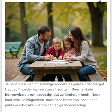
Je hebt misschien op sommige roddelsites gelezen dat Margot
Haddad “moeder van een gezin” zou zijn.
Geen enkele
betrouwbare bron bevestigt dat ze kinderen heeft.
Noch
haar officiële biografieën, noch haar interviews, noch haar
publieke uitspraken vermelden enige moederschap.