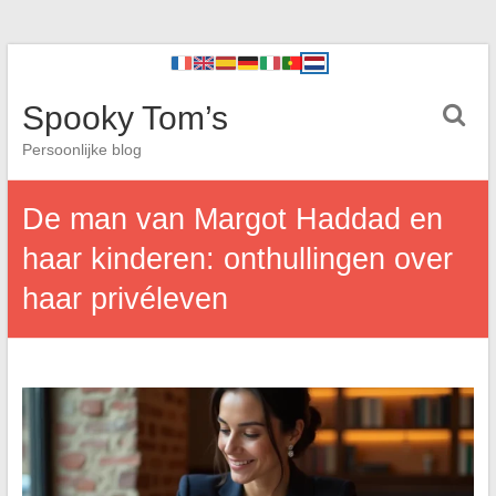
Spooky Tom’s
Persoonlijke blog
De man van Margot Haddad en
haar kinderen: onthullingen over
haar privéleven