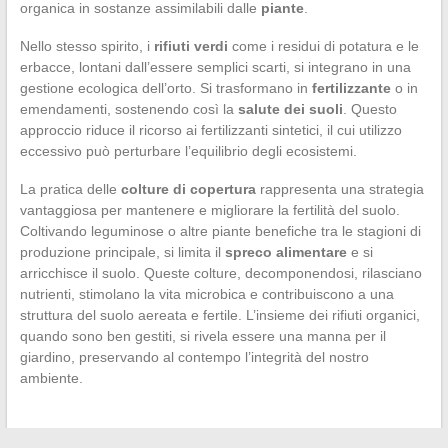
organica in sostanze assimilabili dalle
piante
.
Nello stesso spirito, i
rifiuti verdi
come i residui di potatura e le
erbacce, lontani dall’essere semplici scarti, si integrano in una
gestione ecologica dell’orto. Si trasformano in
fertilizzante
o in
emendamenti, sostenendo così la
salute dei suoli
. Questo
approccio riduce il ricorso ai fertilizzanti sintetici, il cui utilizzo
eccessivo può perturbare l’equilibrio degli ecosistemi.
La pratica delle
colture di copertura
rappresenta una strategia
vantaggiosa per mantenere e migliorare la fertilità del suolo.
Coltivando leguminose o altre piante benefiche tra le stagioni di
produzione principale, si limita il
spreco alimentare
e si
arricchisce il suolo. Queste colture, decomponendosi, rilasciano
nutrienti, stimolano la vita microbica e contribuiscono a una
struttura del suolo aereata e fertile. L’insieme dei rifiuti organici,
quando sono ben gestiti, si rivela essere una manna per il
giardino, preservando al contempo l’integrità del nostro
ambiente.