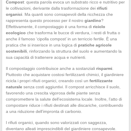
Compost
: questa parola evoca un substrato ricco e nutritivo per
le coltivazioni, derivante dalla trasformazione dei
rifiuti
organici
. Ma quanti sono consapevoli della ricchezza che
rappresenta questo processo per il nostro
giardino
?
Effettivamente, il compostaggio è una forma di
riciclo
ecologico
che trasforma le bucce di verdura, i resti di frutta o
anche il famoso ‘cipolla compost’ in un terriccio fertile. È una
pratica che si inserisce in una logica di
pratiche agricole
sostenibili
, rinforzando la struttura del suolo e aumentando la
sua capacità di trattenere acqua e nutrienti.
Il compostaggio contribuisce anche a sostanziali
risparmi
.
Piuttosto che acquistare costosi fertilizzanti chimici, il giardiniere
ricicla i propri rifiuti organici, creando così un
fertilizzante
naturale
senza costi aggiuntivi. Il compost arricchisce il suolo,
favorendo una crescita vigorosa delle piante senza
compromettere la salute dell’ecosistema locale. Inoltre, l’atto di
compostare riduce i rifiuti destinati alle discariche, contribuendo
a una riduzione dell’impronta di carbonio.
I rifiuti organici, quando sono valorizzati con saggezza,
diventano alleati imprescindibili del giardiniere consapevole.