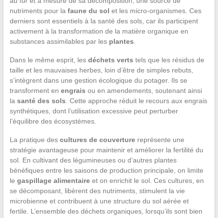
au fur et à mesure de sa décomposition, une source de
nutriments pour la
faune du sol
et les micro-organismes. Ces
derniers sont essentiels à la santé des sols, car ils participent
activement à la transformation de la matière organique en
substances assimilables par les
plantes
.
Dans le même esprit, les
déchets verts
tels que les résidus de
taille et les mauvaises herbes, loin d’être de simples rebuts,
s’intègrent dans une gestion écologique du potager. Ils se
transforment en
engrais
ou en amendements, soutenant ainsi
la
santé des sols
. Cette approche réduit le recours aux engrais
synthétiques, dont l’utilisation excessive peut perturber
l’équilibre des écosystèmes.
La pratique des
cultures de couverture
représente une
stratégie avantageuse pour maintenir et améliorer la fertilité du
sol. En cultivant des légumineuses ou d’autres plantes
bénéfiques entre les saisons de production principale, on limite
le
gaspillage alimentaire
et on enrichit le sol. Ces cultures, en
se décomposant, libèrent des nutriments, stimulent la vie
microbienne et contribuent à une structure du sol aérée et
fertile. L’ensemble des déchets organiques, lorsqu’ils sont bien