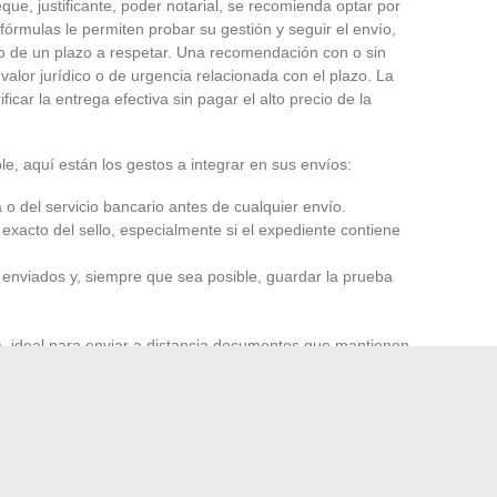
ue, justificante, poder notarial, se recomienda optar por
órmulas le permiten probar su gestión y seguir el envío,
io o de un plazo a respetar. Una recomendación con o sin
lor jurídico o de urgencia relacionada con el plazo. La
ficar la entrega efectiva sin pagar el alto precio de la
le, aquí están los gestos a integrar en sus envíos:
a o del servicio bancario antes de cualquier envío.
exacto del sello, especialmente si el expediente contiene
enviados y, siempre que sea posible, guardar la prueba
, ideal para enviar a distancia documentos que mantienen
e. Sin embargo, para los depósitos de cheques o el envío
 siendo necesario. Tomar el tiempo para preparar bien su
a evitar largos trámites, pérdidas de tiempo o
ahora rigor y previsión. En cada franqueo, se juega la