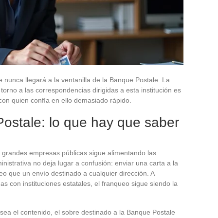
e nunca llegará a la ventanilla de la Banque Postale. La
orno a las correspondencias dirigidas a esta institución es
con quien confía en ello demasiado rápido.
ostale: lo que hay que saber
s grandes empresas públicas sigue alimentando las
nistrativa no deja lugar a confusión: enviar una carta a la
o que un envío destinado a cualquier dirección. A
s con instituciones estatales, el franqueo sigue siendo la
sea el contenido, el sobre destinado a la Banque Postale