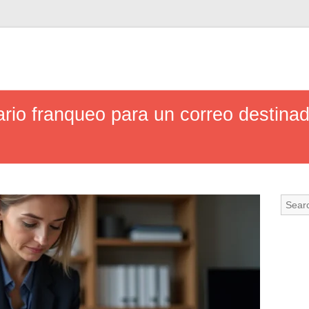
rio franqueo para un correo destina