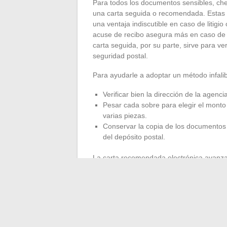
Para todos los documentos sensibles, cheq
una carta seguida o recomendada. Estas f
una ventaja indiscutible en caso de litig
acuse de recibo asegura más en caso de va
carta seguida, por su parte, sirve para veri
seguridad postal.
Para ayudarle a adoptar un método infalib
Verificar bien la dirección de la agenci
Pesar cada sobre para elegir el monto 
varias piezas.
Conservar la copia de los documentos 
del depósito postal.
La carta recomendada electrónica avanza
su valor probatorio sin manipular un sobr
de originales, el correo tradicional sigue
envío y elegir la opción correcta garantiz
complicaciones financieras evitables.
Los envíos a la Banque Postale requieren 