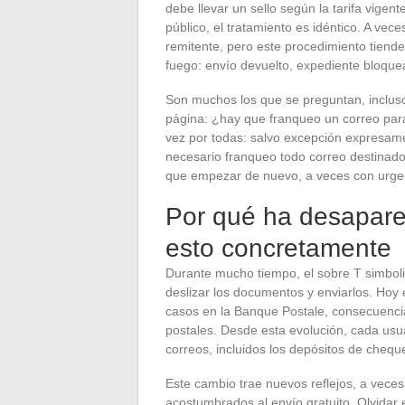
debe llevar un sello según la tarifa vigent
público, el tratamiento es idéntico. A vec
remitente, pero este procedimiento tiende
fuego: envío devuelto, expediente bloquea
Son muchos los que se preguntan, incluso
página: ¿hay que franqueo un correo par
vez por todas: salvo excepción expresame
necesario franqueo todo correo destinado
que empezar de nuevo, a veces con urge
Por qué ha desapare
esto concretamente
Durante mucho tiempo, el sobre T simboliz
deslizar los documentos y enviarlos. Hoy 
casos en la Banque Postale, consecuencia l
postales. Desde esta evolución, cada us
correos, incluidos los depósitos de chequ
Este cambio trae nuevos reflejos, a veces
acostumbrados al envío gratuito. Olvidar e