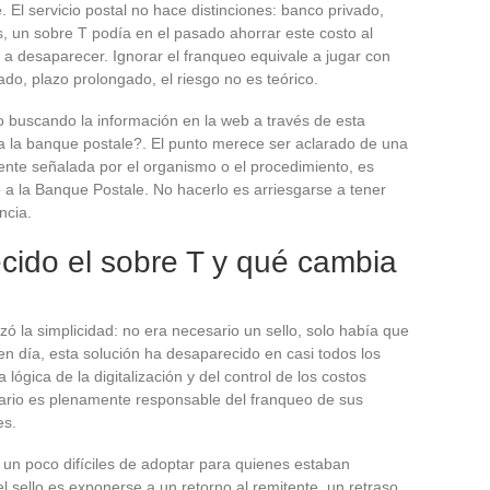
e. El servicio postal no hace distinciones: banco privado,
es, un sobre T podía en el pasado ahorrar este costo al
 a desaparecer. Ignorar el franqueo equivale a jugar con
do, plazo prolongado, el riesgo no es teórico.
 buscando la información en la web a través de esta
a la banque postale?. El punto merece ser aclarado de una
nte señalada por el organismo o el procedimiento, es
 a la Banque Postale. No hacerlo es arriesgarse a tener
ncia.
cido el sobre T y qué cambia
ó la simplicidad: no era necesario un sello, solo había que
en día, esta solución ha desaparecido en casi todos los
ógica de la digitalización y del control de los costos
uario es plenamente responsable del franqueo de sus
es.
 un poco difíciles de adoptar para quienes estaban
l sello es exponerse a un retorno al remitente, un retraso