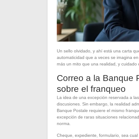
Un sello olvidado, y ahí está una carta qu
automaticidad que a veces se imagina en t
más un mito que una realidad, y cuidado 
Correo a la Banque P
sobre el franqueo
La idea de una excepción reservada a la
discusiones. Sin embargo, la realidad admi
Banque Postale requiere el mismo franque
excepción de raras situaciones relacionada
norma.
Cheque, expediente, formulario, sea cual 