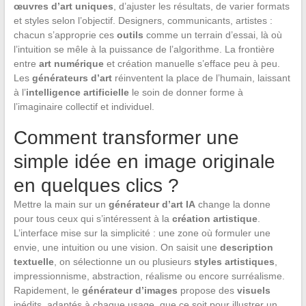
œuvres d’art uniques
, d’ajuster les résultats, de varier formats
et styles selon l’objectif. Designers, communicants, artistes :
chacun s’approprie ces
outils
comme un terrain d’essai, là où
l’intuition se mêle à la puissance de l’algorithme. La frontière
entre
art numérique
et création manuelle s’efface peu à peu.
Les
générateurs d’art
réinventent la place de l’humain, laissant
à l’
intelligence artificielle
le soin de donner forme à
l’imaginaire collectif et individuel.
Comment transformer une
simple idée en image originale
en quelques clics ?
Mettre la main sur un
générateur d’art IA
change la donne
pour tous ceux qui s’intéressent à la
création artistique
.
L’interface mise sur la simplicité : une zone où formuler une
envie, une intuition ou une vision. On saisit une
description
textuelle
, on sélectionne un ou plusieurs
styles artistiques
,
impressionnisme, abstraction, réalisme ou encore surréalisme.
Rapidement, le
générateur d’images
propose des
visuels
inédits, adaptés à chaque usage, que ce soit pour illustrer un