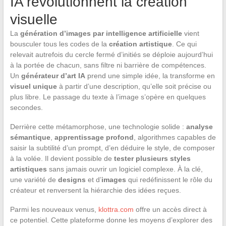
IA révolutionnent la création
visuelle
La
génération d’images par intelligence artificielle
vient
bousculer tous les codes de la
création artistique
. Ce qui
relevait autrefois du cercle fermé d’initiés se déploie aujourd’hui
à la portée de chacun, sans filtre ni barrière de compétences.
Un
générateur d’art IA
prend une simple idée, la transforme en
visuel unique
à partir d’une description, qu’elle soit précise ou
plus libre. Le passage du texte à l’image s’opère en quelques
secondes.
Derrière cette métamorphose, une technologie solide :
analyse
sémantique
,
apprentissage profond
, algorithmes capables de
saisir la subtilité d’un prompt, d’en déduire le style, de composer
à la volée. Il devient possible de
tester plusieurs styles
artistiques
sans jamais ouvrir un logiciel complexe. À la clé,
une variété de
designs
et d’
images
qui redéfinissent le rôle du
créateur et renversent la hiérarchie des idées reçues.
Parmi les nouveaux venus,
klottra.com
offre un accès direct à
ce potentiel. Cette plateforme donne les moyens d’explorer des