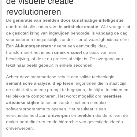
de visuele creatie
revolutioneren
De
generatie van beelden door kunstmatige intelligentie
doorbreekt alle codes van de
artistieke creatie
. Wat vroeger tot
de gesloten kring van ingewijden behoorde, is vandaag de dag
voor iedereen toegankelijk, zonder filter of vaardigheidsbarrière.
Een
AI-kunstgenerator
neemt een eenvoudig idee,
transformeert het in een
uniek visueel
op basis van een
beschrijving, of deze nu precies of vrijer is. De overgang van
tekst naar beeld gebeurt in enkele seconden.
Achter deze metamorfose schuilt een solide technologie:
semantische analyse
,
diep leren
, algoritmen die in staat zijn
de subtiliteit van een prompt te begrijpen, de stijl af te leiden en
ter plekke te componeren. Het wordt mogelijk om
meerdere
artistieke stijlen
te testen zonder ooit een complex
softwareprogramma te openen. Het resultaat is een
verscheidenheid aan
ontwerpen
en
beelden
die de rol van de
maker herdefiniëren en de hiërarchie van gevestigde ideeën
omverwerpen.