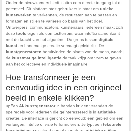
Onder de nieuwkomers biedt klottra.com directe toegang tot dit
potentieel. Dit platform stelt gebruikers in staat om
unieke
kunstwerken
te verkennen, de resultaten aan te passen en
formaten en stijlen te variëren op basis van het doel.
Ontwerpers, communicators, kunstenaars: iedereen maakt zich
deze
tools
eigen als een testterrein, waar intuïtie samenkomt
met de kracht van het algoritme. De grens tussen
digitale
kunst
en handmatige creatie vervaagt geleidelijk. De
kunstgeneratoren
heruitvinden de plaats van de mens, waarbij
de
kunstmatige intelligentie
de taak krijgt om vorm te geven
aan het collectieve en individuele imaginaire.
Hoe transformeer je een
eenvoudig idee in een origineel
beeld in enkele klikken?
<pEen
AI-kunstgenerator
in handen krijgen verandert de
spelregels voor iedereen die geïnteresseerd is in
artistieke
creatie
. De interface is gericht op eenvoud: een gebied om een
verlangen, intuïtie of visie te formuleren. Je typt een
tekstuele
beschrijving
, selecteert een of meerdere
artistieke stijlen
,