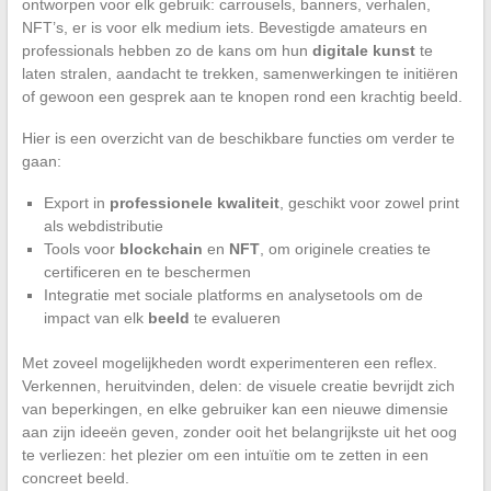
ontworpen voor elk gebruik: carrousels, banners, verhalen,
NFT’s, er is voor elk medium iets. Bevestigde amateurs en
professionals hebben zo de kans om hun
digitale kunst
te
laten stralen, aandacht te trekken, samenwerkingen te initiëren
of gewoon een gesprek aan te knopen rond een krachtig beeld.
Hier is een overzicht van de beschikbare functies om verder te
gaan:
Export in
professionele kwaliteit
, geschikt voor zowel print
als webdistributie
Tools voor
blockchain
en
NFT
, om originele creaties te
certificeren en te beschermen
Integratie met sociale platforms en analysetools om de
impact van elk
beeld
te evalueren
Met zoveel mogelijkheden wordt experimenteren een reflex.
Verkennen, heruitvinden, delen: de visuele creatie bevrijdt zich
van beperkingen, en elke gebruiker kan een nieuwe dimensie
aan zijn ideeën geven, zonder ooit het belangrijkste uit het oog
te verliezen: het plezier om een intuïtie om te zetten in een
concreet beeld.