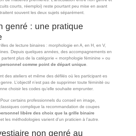
uits courts, réemploi) reste pourtant peu mise en avant
 traitent souvent les deux sujets séparément.
 genré : une pratique
e
illes de lecture binaires : morphologie en A, en H, en V,
lines. Depuis quelques années, des accompagnements en
e partent plus de la catégorie « morphologie féminine » ou
e personnel comme point de départ unique
.
 des ateliers et même des défilés où les participant·es
nre. L’objectif n’est pas de supprimer toute féminité ou
nne choisir les codes qu’elle souhaite emprunter.
. Pour certains professionnels du conseil en image,
classiques complique la recommandation de coupes
personnel libère des choix que la grille binaire
t les méthodologies varient d’un praticien à l’autre.
vestiaire non genré au