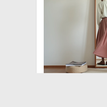
L’enjeu principal reste
la coupe plutôt qu
peut convenir à une femme si les proport
bassin) sont vérifiées en cabine. L’expé
ligne, où les filtres genrés restent la norm
Limites et questions