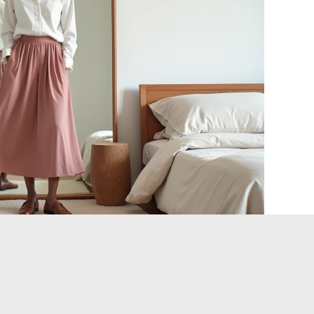
e l’étiquette du rayon
. Un vêtement étiqueté « homme »
ions (longueur de manche, tombé d’épaule, largeur de
rience en boutique compte davantage que la navigation en
e.
 ouvertes sur la mode gender