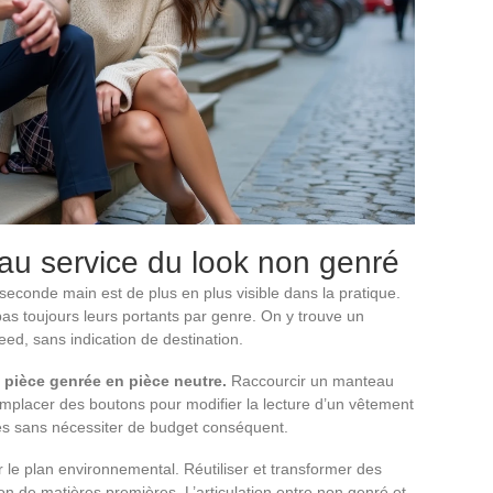
 au service du look non genré
econde main est de plus en plus visible dans la pratique.
pas toujours leurs portants par genre. On y trouve un
eed, sans indication de destination.
 pièce genrée en pièce neutre.
Raccourcir un manteau
remplacer des boutons pour modifier la lecture d’un vêtement
ières sans nécessiter de budget conséquent.
le plan environnemental. Réutiliser et transformer des
n de matières premières. L’articulation entre non genré et