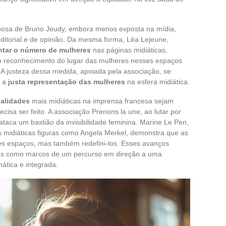
 esposa de Bruno Jeudy, embora menos exposta na mídia,
editorial e de opinião. Da mesma forma, Léa Lejeune,
ntar o número de mulheres
nas páginas midiáticas,
ao reconhecimento do lugar das mulheres nesses espaços
A justeza dessa medida, apoiada pela associação, se
a a
justa representação das mulheres
na esfera midiática.
alidades
mais midiáticas na imprensa francesa sejam
cisa ser feito. A associação Prenons la une, ao lutar por
taca um bastião da invisibilidade feminina. Marine Le Pen,
s midiáticas figuras como Angela Merkel, demonstra que as
s espaços, mas também redefini-los. Esses avanços
as como marcos de um percurso em direção a uma
ática e integrada.