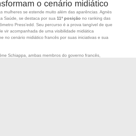
sformam o cenário midiático
 das mulheres se estende muito além das aparências. Agnès
 da Saúde, se destaca por sua
11ª posição
no ranking das
ômetro Press’edd. Seu percurso é a prova tangível de que
de vir acompanhada de uma visibilidade midiática
o cenário midiático francês por suas iniciativas e sua
lène Schiappa, ambas membros do governo francês,
sição
no mesmo ranking. Essa presença, embora
cobertura midiática em detrimento das mulheres. Suas
res de transporte ou na igualdade entre mulheres e
acidade de influenciar políticas e a opinião pública.
 o barômetro Press’edd, ressalta a
persistência de um
xclusividade do JDD revela a necessidade de destacar as
 Schiappa, fazem avançar o debate público. Seu impacto,
l para a compreensão do papel das mulheres na esfera
m os marcos de uma representação mais equitativa e de uma