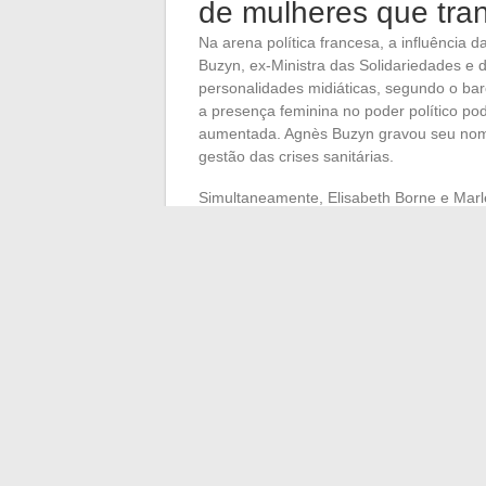
de mulheres que tran
Na arena política francesa, a influência
Buzyn, ex-Ministra das Solidariedades e
personalidades midiáticas, segundo o bar
a presença feminina no poder político po
aumentada. Agnès Buzyn gravou seu nome n
gestão das crises sanitárias.
Simultaneamente, Elisabeth Borne e Mar
ocupam respectivamente a
37ª e 50ª po
significativa, destaca a
desproporção
na 
contribuições, seja em reformas nos seto
homens, testemunham, no entanto, uma cap
O Journal du dimanche (JDD), ao publicar
panorama midiático masculino
. Essa e
mulheres que, assim como Buzyn, Borne e
embora às vezes minimizado, é essencia
midiática e política, estabelecendo assi
influência duradoura.