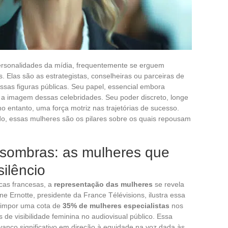
personalidades da mídia, frequentemente se erguem
. Elas são as estrategistas, conselheiras ou parceiras de
essas figuras públicas. Seu papel, essencial embora
 e a imagem dessas celebridades. Seu poder discreto, longe
o entanto, uma força motriz nas trajetórias de sucesso.
o, essas mulheres são os pilares sobre os quais repousam
s sombras: as mulheres que
ilêncio
ticas francesas, a
representação das mulheres
se revela
ne Ernotte, presidente da France Télévisions, ilustra essa
e impor uma cota de
35% de mulheres especialistas
nos
de visibilidade feminina no audiovisual público. Essa
 avanço significativo em direção à equidade na voz dada às