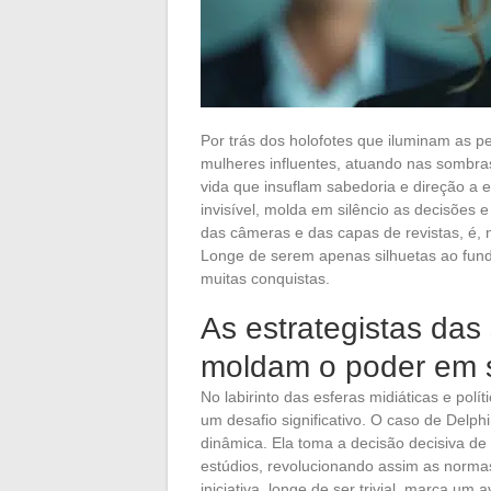
Por trás dos holofotes que iluminam as 
mulheres influentes, atuando nas sombras
vida que insuflam sabedoria e direção a 
invisível, molda em silêncio as decisões
das câmeras e das capas de revistas, é, n
Longe de serem apenas silhuetas ao fund
muitas conquistas.
As estrategistas da
moldam o poder em s
No labirinto das esferas midiáticas e polí
um desafio significativo. O caso de Delphi
dinâmica. Ela toma a decisão decisiva d
estúdios, revolucionando assim as normas 
iniciativa, longe de ser trivial, marca um