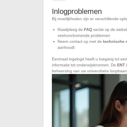
Inlogproblemen
Bij moeilijkheden zijn er verschillende op
Raadpleeg de
FAQ
sectie op de websit
veelvoorkomende problemen
Neem contact op met de
technische 
aanhoudt
Eenmaal ingelogd heeft u toegang tot een
informatie tot onderwijsbronnen. De
ENT
b
beheersing van uw universitaire loopbaan