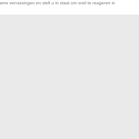
verrassingen en stelt u in staat om snel te reageren in
ols
ult u uw gebruik van de
ENT
met andere academische
LYOFFICE Docs
rms zoals Moodle
rijken uw digitale leerervaring.
kenis van dieren in dromen: de eekhoorn in het bijzonder
→