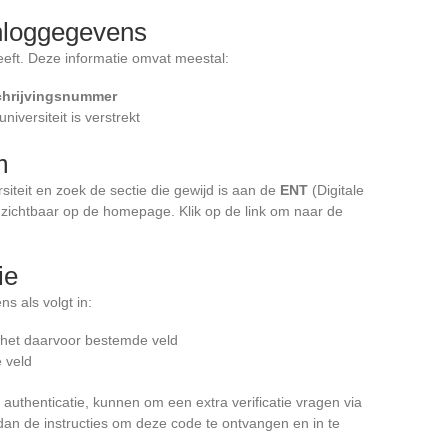
inloggegevens
eeft. Deze informatie omvat meestal:
chrijvingsnummer
niversiteit is verstrekt
m
siteit en zoek de sectie die gewijd is aan de
ENT
(Digitale
zichtbaar op de homepage. Klik op de link om naar de
ie
s als volgt in:
 het daarvoor bestemde veld
e veld
authenticatie, kunnen om een extra verificatie vragen via
g dan de instructies om deze code te ontvangen en in te