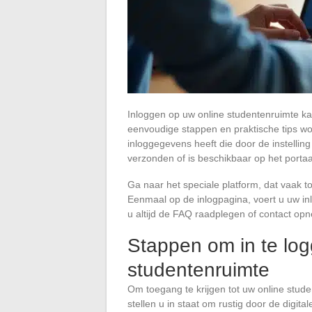
Inloggen op uw online studentenruimte kan
eenvoudige stappen en praktische tips wor
inloggegevens heeft die door de instelling
verzonden of is beschikbaar op het portaal
Ga naar het speciale platform, dat vaak to
Eenmaal op de inlogpagina, voert u uw inl
u altijd de FAQ raadplegen of contact op
Stappen om in te lo
studentenruimte
Om toegang te krijgen tot uw online stude
stellen u in staat om rustig door de digita