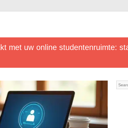
kt met uw online studentenruimte: st