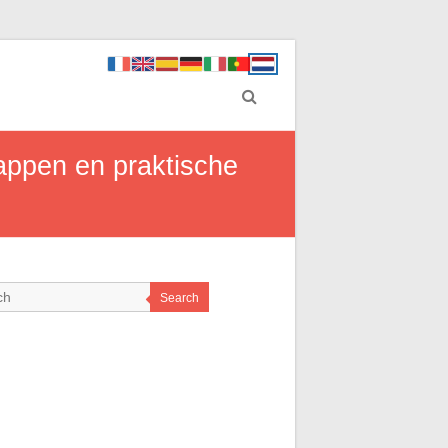
appen en praktische
Search