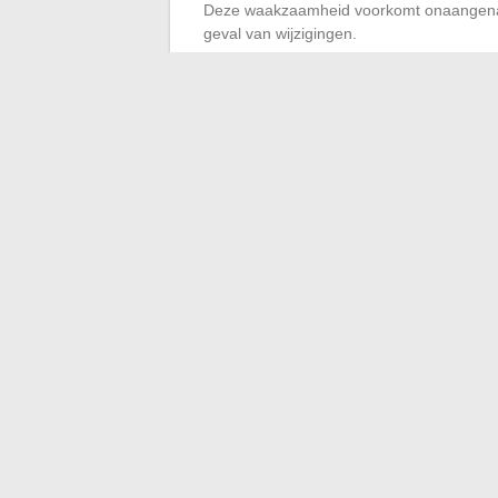
Deze waakzaamheid voorkomt onaangename 
geval van wijzigingen.
Gebruik aanvullende to
Om uw efficiëntie te maximaliseren, aanv
tools:
Gebruik notitie-applicaties zoals ON
Toegang tot online bronnen via platfo
Deze tools bieden extra flexibiliteit en ver
←
De gevaren van de Puff
Interpretatie en bete