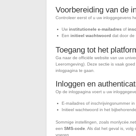
Voorbereiding van de 
Controleer eerst of u uw inloggegevens h
Uw
institutionele e-mailadres
of
ins
Een
initieel wachtwoord
dat door de u
Toegang tot het platfor
Ga naar de officiële website van uw univer
Leeromgeving). Deze sectie is vaak goed 
inlogpagina te gaan.
Inloggen en authenticat
Op de inlogpagina voert u uw inloggegeven
E-mailadres of inschrijvingsnummer in
Initieel wachtwoord in het bijbehorend
Sommige instellingen, zoals monlycée.net 
een
SMS-code
. Als dat het geval is, vol
voeren.