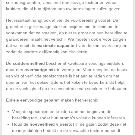
seizoensgroenten, vlees met een stevige textuur en verse
kruiden, die al hun rijkdom aan uw bereidingen zullen geven.
Het resultaat hangt ook af van de voorbereiding vooraf. De
groenten in gelijkmatige stukken snijden, niet te klein om te
voorkomen dat ze smelten, en niet te groot om hun bereiding te
garanderen, maakt het verschil. We moeten ook ervoor zorgen
dat we nooit de
maximale capaciteit
van de kom overschrijden,
zodat de warmte gelijkmatig kan circuleren.
De
suddersnelheid
beschermt kwetsbare voedingsmiddelen,
door een
overmatige mix
te vermijden. Voor recepten op basis
van vis of verfijnde stoofschotels is het aan te raden om het
openen van het deksel tijdens het koken te beperken: dit helpt
om de vochtigheid en de concentratie van smaken te behouden.
Enkele eenvoudige gebaren maken het verschil:
Voeg de specerijen en kruiden aan het begin van de
bereiding toe, zodat hun aroma’s volledig kunnen infuseren.
Houd de
hoeveelheid vloeistof
in de gaten zodat deze net
de ingrediënten bedekt en de verwachte textuur behoudt.