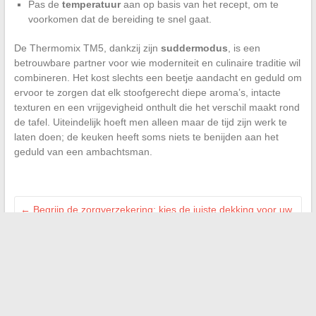
Pas de
temperatuur
aan op basis van het recept, om te
voorkomen dat de bereiding te snel gaat.
De Thermomix TM5, dankzij zijn
suddermodus
, is een
betrouwbare partner voor wie moderniteit en culinaire traditie wil
combineren. Het kost slechts een beetje aandacht en geduld om
ervoor te zorgen dat elk stoofgerecht diepe aroma’s, intacte
texturen en een vrijgevigheid onthult die het verschil maakt rond
de tafel. Uiteindelijk hoeft men alleen maar de tijd zijn werk te
laten doen; de keuken heeft soms niets te benijden aan het
geduld van een ambachtsman.
←
Begrijp de zorgverzekering: kies de juiste dekking voor uw
toekomst
Ontdek de beste tips om te slagen en de wedstrijd La
Boiserie te winnen
→
Search