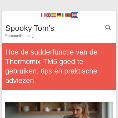
Spooky Tom’s
Persoonlijke blog
Hoe de sudderfunctie van de
Thermomix TM5 goed te
gebruiken: tips en praktische
adviezen