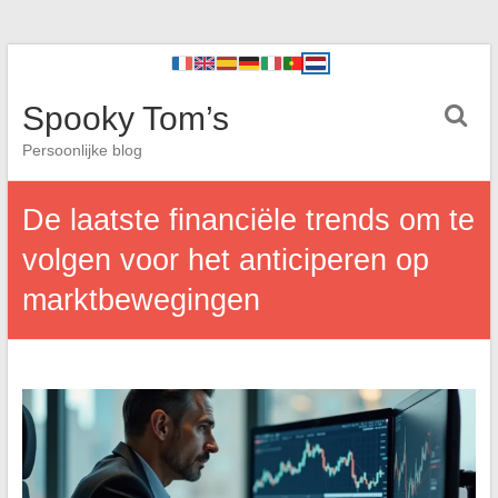
Spooky Tom’s
Persoonlijke blog
De laatste financiële trends om te
volgen voor het anticiperen op
marktbewegingen