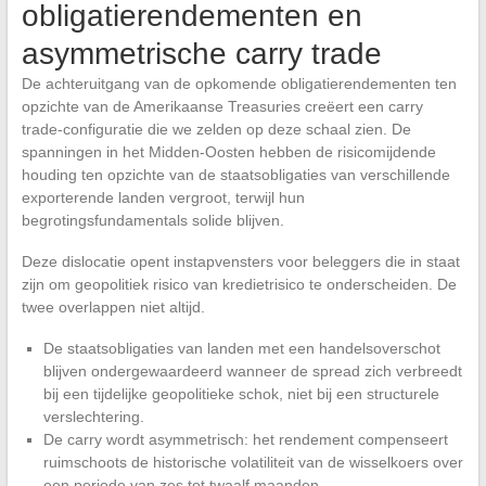
obligatierendementen en
asymmetrische carry trade
De achteruitgang van de opkomende obligatierendementen ten
opzichte van de Amerikaanse Treasuries creëert een carry
trade-configuratie die we zelden op deze schaal zien. De
spanningen in het Midden-Oosten hebben de risicomijdende
houding ten opzichte van de staatsobligaties van verschillende
exporterende landen vergroot, terwijl hun
begrotingsfundamentals solide blijven.
Deze dislocatie opent instapvensters voor beleggers die in staat
zijn om geopolitiek risico van kredietrisico te onderscheiden. De
twee overlappen niet altijd.
De staatsobligaties van landen met een handelsoverschot
blijven ondergewaardeerd wanneer de spread zich verbreedt
bij een tijdelijke geopolitieke schok, niet bij een structurele
verslechtering.
De carry wordt asymmetrisch: het rendement compenseert
ruimschoots de historische volatiliteit van de wisselkoers over
een periode van zes tot twaalf maanden.