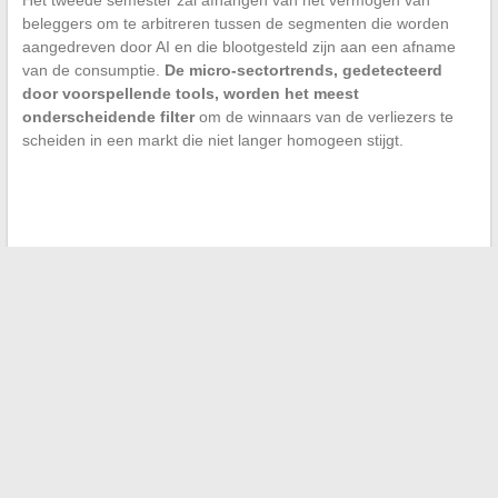
Het tweede semester zal afhangen van het vermogen van
beleggers om te arbitreren tussen de segmenten die worden
aangedreven door AI en die blootgesteld zijn aan een afname
van de consumptie.
De micro-sectortrends, gedetecteerd
door voorspellende tools, worden het meest
onderscheidende filter
om de winnaars van de verliezers te
scheiden in een markt die niet langer homogeen stijgt.