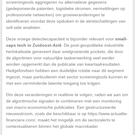
screeningtools aggregeren nu alternatieve gegevens
(gedeponeerde patenten, logistieke stromen, vermeldingen op
professionele netwerken) om groeiveranderingen te
identificeren voordat deze opduiken in de winstschattingen van
sell-side analisten.
Deze vroege detectiecapaciteit is bijzonder relevant voor
small-
caps tech in Zuidoost-Azië
. De post-geopolitieke industriële
herlokalisatie genereert daar snelgroeiende pockets, die door
de algoritmen voor natuurlijke taalverwerking veel eerder
worden opgemerkt dan de publicatie van kwartaalresultaten.
Hedgefondsen hebben een duidelijke rotatie naar dit segment
ingezet, maar particulieren met sector screeningtools kunnen er
met een verminderde latentie toegang toe krijgen.
Om deze veranderingen in realtime te volgen, raden we aan om
de algoritmische signalen te combineren met een monitoring
van macro-economische publicaties. Een gestructureerde
nieuwsstroom, zoals die beschikbaar is op https://www.actualite-
financiere.com/, maakt het mogelijk om de sectoralerts te
contextualiseren binnen het globale macrokader.