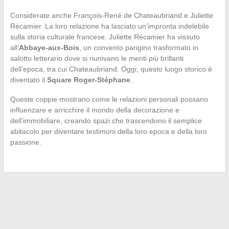
Considerate anche François-René de Chateaubriand e Juliette
Récamier. La loro relazione ha lasciato un’impronta indelebile
sulla storia culturale francese. Juliette Récamier ha vissuto
all’
Abbaye-aux-Bois
, un convento parigino trasformato in
salotto letterario dove si riunivano le menti più brillanti
dell’epoca, tra cui Chateaubriand. Oggi, questo luogo storico è
diventato il
Square Roger-Stéphane
.
Queste coppie mostrano come le relazioni personali possano
influenzare e arricchire il mondo della decorazione e
dell’immobiliare, creando spazi che trascendono il semplice
abitacolo per diventare testimoni della loro epoca e della loro
passione.
←
Donne d’influenza nel mondo imprenditoriale: percorsi
ispiratori da seguire
Il Mistero della Puff: Un’Esplorazione Dettagliata
→