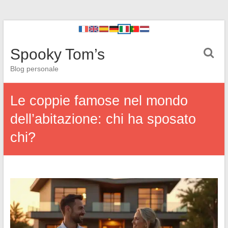
Spooky Tom’s
Blog personale
Le coppie famose nel mondo
dell’abitazione: chi ha sposato
chi?