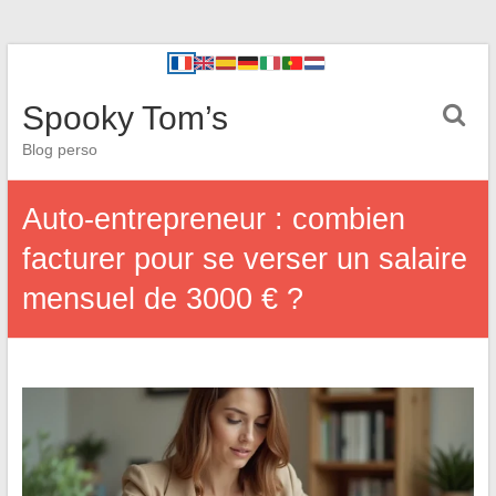
Spooky Tom’s
Blog perso
Auto-entrepreneur : combien
facturer pour se verser un salaire
mensuel de 3000 € ?