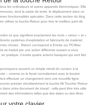
n de la touche Retour
tous les ordinateurs et autres appareils électroniques. Elle
communes, dont la saisie de texte, le déplacement dans un
nes fonctionnalités spéciales. Dans cette section du blog
tiliser la touche Retour pour tirer le meilleur parti de
endre ce que signifient exactement les mots « retour » et «
férents systèmes d’exploitation et fabricants de matériel,
êmes choses : Return correspond à Entrée sur PC/Mac
 se traduit par une action différente suivant si vous
 en pratique, il existe quatre actions basiques qui sont liés
provoquera souvent un simple retrait du curseur à la
texte – comme on le ferait normalement avec le bouton
fera effectuer un changement vers une nouvelle ligne
ouvez presser simultanément la touche Alt Toucher Retour
s dans votre document de travail ; cella peut être très utile
ment des informations telles que des dates ou des titres.
sur votre clavier