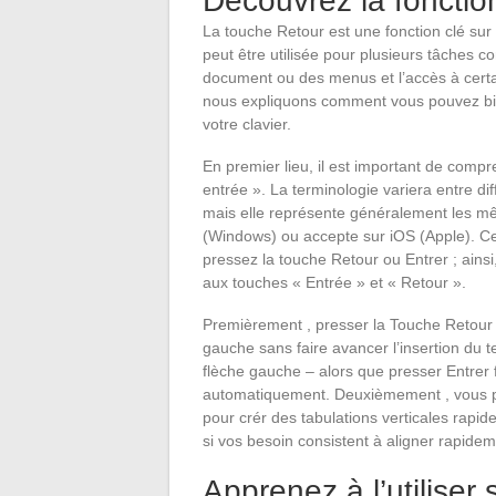
Découvrez la fonctio
La touche Retour est une fonction clé sur 
peut être utilisée pour plusieurs tâches 
document ou des menus et l’accès à certai
nous expliquons comment vous pouvez bien u
votre clavier.
En premier lieu, il est important de compr
entrée ». La terminologie variera entre dif
mais elle représente généralement les m
(Windows) ou accepte sur iOS (Apple). Cela
pressez la touche Retour ou Entrer ; ainsi,
aux touches « Entrée » et « Retour ».
Premièrement , presser la Touche Retour 
gauche sans faire avancer l’insertion du 
flèche gauche – alors que presser Entrer 
automatiquement. Deuxièmement , vous p
pour crér des tabulations verticales rapide
si vos besoin consistent à aligner rapidem
Apprenez à l’utiliser 