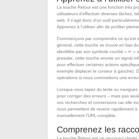
La touche Retour est une fonction très pra
utilisateurs d’effectuer diverses tâches, t
web. Il s’agit donc d’un outil particulièreme
Apprenez à l’utiliser afin de profiter plei
Commençons par comprendre ce qu’est exa
général, cette touche se trouve en bas du
identifiée par son symbole courbé « ↵ » o
pressée, cette touche envoie un signal i
pour effectuer certaines actions spécifique
exemple déplacer le curseur à gauche). De 
opérations si nous commettons une erreur
Lorsque vous tapez du texte ou naviguez s
pour corriger des erreurs – mais pas seul
vos recherches et conversions car elle inc
nous permettent de revenir rapidement à
manuellement l’URL complète.
Comprenez les raccou
La touche Retour est un raccourci clavier 